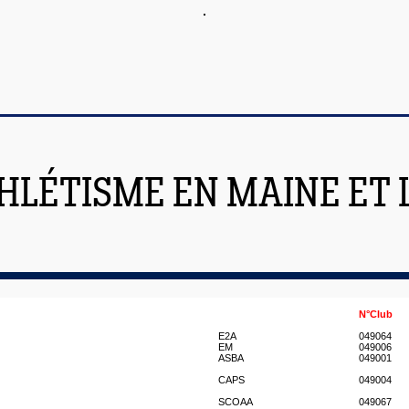
HLÉTISME EN MAINE ET 
N°Club
E2A
049064
EM
049006
ASBA
049001
CAPS
049004
SCOAA
049067