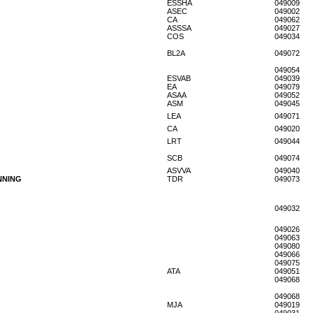
ESSHA
049009
ASEC
049002
CA
049062
ASSSA
049027
COS
049034
BL2A
049072
049054
ESVAB
049039
EA
049079
ASAA
049052
ASM
049045
LEA
049071
CA
049020
LRT
049044
SCB
049074
ASVVA
049040
NNING
TDR
049073
049032
049026
049063
049080
049066
049075
ATA
049051
049068
049068
MJA
049019