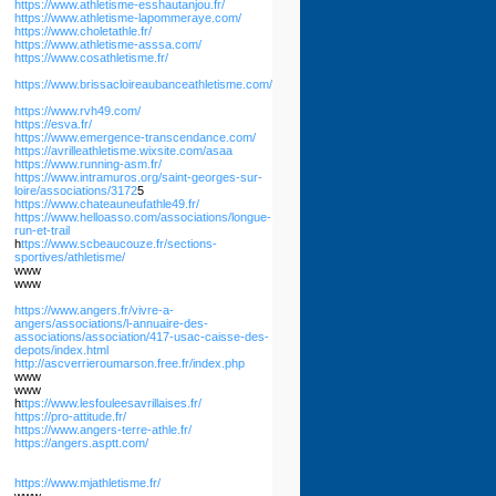
https://www.athletisme-esshautanjou.fr/
https://www.athletisme-lapommeraye.com/
https://www.choletathle.fr/
https://www.athletisme-asssa.com/
https://www.cosathletisme.fr/
https://www.brissacloireaubanceathletisme.com/
https://www.rvh49.com/
https://esva.fr/
https://www.emergence-transcendance.com/
https://avrilleathletisme.wixsite.com/asaa
https://www.running-asm.fr/
https://www.intramuros.org/saint-georges-sur-
loire/associations/3172
5
https://www.chateauneufathle49.fr/
https://www.helloasso.com/associations/longue-
run-et-trail
h
ttps://www.scbeaucouze.fr/sections-
sportives/athletisme/
www
www
https://www.angers.fr/vivre-a-
angers/associations/l-annuaire-des-
associations/association/417-usac-caisse-des-
depots/index.html
http://ascverrieroumarson.free.fr/index.php
www
www
h
ttps://www.lesfouleesavrillaises.fr/
https://pro-attitude.fr/
https://www.angers-terre-athle.fr/
https://angers.asptt.com/
https://www.mjathletisme.fr/