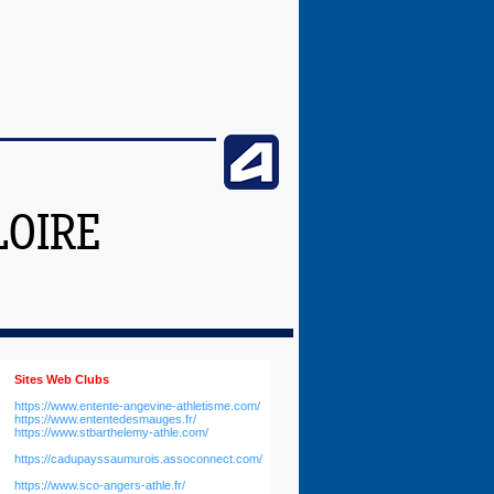
LOIRE
Sites Web Clubs
https://www.entente-angevine-athletisme.com/
https://www.ententedesmauges.fr/
https://www.stbarthelemy-athle.com/
https://cadupayssaumurois.assoconnect.com/
https://www.sco-angers-athle.fr/