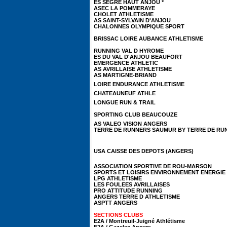
ES SEGRE HAUT ANJOU *
ASEC LA POMMERAYE
CHOLET ATHLETISME
AS SAINT-SYLVAIN D'ANJOU
CHALONNES OLYMPIQUE SPORT
BRISSAC LOIRE AUBANCE ATHLETISME
RUNNING VAL D HYROME
ES DU VAL D'ANJOU BEAUFORT
EMERGENCE ATHLETIC
AS AVRILLAISE ATHLETISME
AS MARTIGNE-BRIAND
LOIRE ENDURANCE ATHLETISME
CHATEAUNEUF ATHLE
LONGUE RUN & TRAIL
SPORTING CLUB BEAUCOUZE
AS VALEO VISION ANGERS
TERRE DE RUNNERS SAUMUR BY TERRE DE RU
USA CAISSE DES DEPOTS (ANGERS)
ASSOCIATION SPORTIVE DE ROU-MARSON
SPORTS ET LOISIRS ENVIRONNEMENT ENERGIE
LPG ATHLETISME
LES FOULEES AVRILLAISES
PRO ATTITUDE RUNNING
ANGERS TERRE D ATHLETISME
ASPTT ANGERS
SECTIONS CLUBS
E2A / Montreuil-Juigné Athlétisme