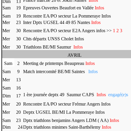
France marche 20 et 50km Nantes
Infos
Dim
13
Sam
19
Epreuves Ouvertes Beaufort en Vallée
Infos
Sam
19
Rencontre EA/PO secteur La Pommeraye Infos
Mer
23
Inter Dptx UGSEL 44 49 85 Nantes
Infos
Mer
30
Rencontre EA/PO secteur E2A Angers infos >>
1
2
3
Mer
30
Chts départx UNSS Cholet Infos
Mer
30
Triathlons BE/MI Saumur
Infos
AVRIL
Sam
2
Meeting de printemps Beaupreau
Infos
Sam
9
Match intercomité BE/MI Saintes
Infos
Mer
13
Sam
16
1 ère journée deptx 49 Saumur CAPS
Infos
engagé(e)s
Dim
17
Mer
20
Rencontre EA/PO secteur Frémur Angers Infos
Mer
20
Deptx UGSEL BE/MI La Pommeraye Infos
Sam
23
Dptx triathlons benjamins Angers LDM ( AA)
Infos
Dim
24
Dptx triathlons minimes Saint-Barthélemy
Infos